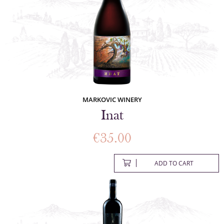
MARKOVIC WINERY
Inat
€
35.00
ADD TO CART