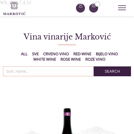
WS_OK_7.4.33
Vina vinarije Marković
ALL
SVE
CRVENO VINO
RED WINE
BIJELO VINO
WHITE WINE
ROSE WINE
ROZE VINO
SEARCH