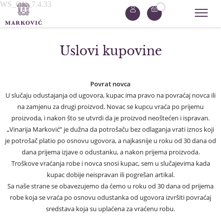
WS_OK_7.4.33
Uslovi kupovine
Povrat novca
U slučaju odustajanja od ugovora, kupac ima pravo na povraćaj novca ili
na zamjenu za drugi proizvod. Novac se kupcu vraća po prijemu
proizvoda, i nakon što se utvrdi da je proizvod neoštećen i ispravan.
„Vinarija Marković” je dužna da potrošaču bez odlaganja vrati iznos koji
je potrošač platio po osnovu ugovora, a najkasnije u roku od 30 dana od
dana prijema izjave o odustanku, a nakon prijema proizvoda.
Troškove vraćanja robe i novca snosi kupac, sem u slučajevima kada
kupac dobije neispravan ili pogrešan artikal.
Sa naše strane se obavezujemo da ćemo u roku od 30 dana od prijema
robe koja se vraća po osnovu odustanka od ugovora izvršiti povraćaj
sredstava koja su uplaćena za vraćenu robu.