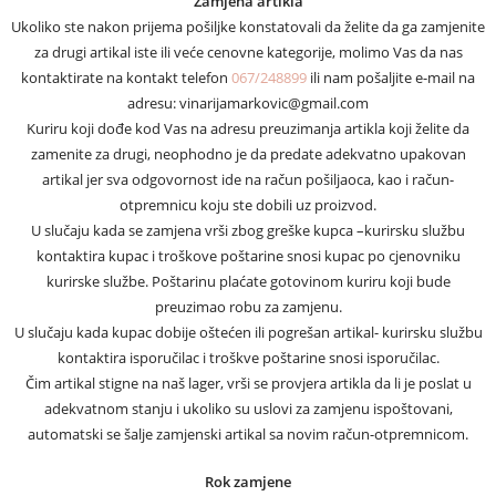
Zamjena artikla
Ukoliko ste nakon prijema pošiljke konstatovali da želite da ga zamjenite
za drugi artikal iste ili veće cenovne kategorije, molimo Vas da nas
kontaktirate na kontakt telefon
067/248899
ili nam pošaljite e-mail na
adresu: vinarijamarkovic@gmail.com
Kuriru koji dođe kod Vas na adresu preuzimanja artikla koji želite da
zamenite za drugi, neophodno je da predate adekvatno upakovan
artikal jer sva odgovornost ide na račun pošiljaoca, kao i račun-
otpremnicu koju ste dobili uz proizvod.
U slučaju kada se zamjena vrši zbog greške kupca –kurirsku službu
kontaktira kupac i troškove poštarine snosi kupac po cjenovniku
kurirske službe. Poštarinu plaćate gotovinom kuriru koji bude
preuzimao robu za zamjenu.
U slučaju kada kupac dobije oštećen ili pogrešan artikal- kurirsku službu
kontaktira isporučilac i troškve poštarine snosi isporučilac.
Čim artikal stigne na naš lager, vrši se provjera artikla da li je poslat u
adekvatnom stanju i ukoliko su uslovi za zamjenu ispoštovani,
automatski se šalje zamjenski artikal sa novim račun-otpremnicom.
Rok zamjene