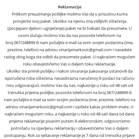
Reklamacije
Prilikom preuzimanja pošiljke molimo Vas da u prisustvu kurira
provjerite svoj paket. Ukoliko na njemu ima vidljivih oštećenja
(pocijepani djelovi i ugnječenje) paket ne bi trebalo da preuzmete. U
ovom slučaju molimo Vas da nas pozovite telefonom na
broj 067/248899 ili nam pošaljite e-mail sa svim svojim podacima (ime,
prezime, telefon) na adresu vinarijamarkovic@gmail.com i navedete
razlog zbog koga ste odbili da preuzmete paket. U najkraćem mogućem
roku obavjestićemo Vas o daljem toku reklamacije.
Ukoliko ste primili pošiljku i nakon otvaranja pakovanja ustanovili da
isporučena roba oštećena, nesaobrazna naručenoj ili podaci na računu
nisu odgovarajući, molimo Vas da nas, najkasnije u roku od 48 sati od
trenutka prijema pošiljke, pozovite telefonom na broj 067/248899 ili
nam pošaljite e-mail sa svim svojim podacima (ime, prezime, telefon) na
adresu vinarijamarkovic@gmail.com i opišete kakav problem imate. U
najkraćem mogućem roku, a najkasnije u roku od 48 sati dana od dana
prijema reklamacije pisanim putem ili elektronskim, odgovorćemo
potrošaču na izjavljenu reklamaciju i obavestićemo Vas o daljem
postupanju. Rok za rješavanje reklamacije je 7 dana od trenutka prijave