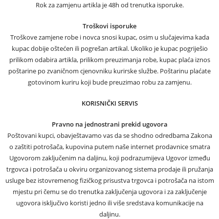
Rok za zamjenu artikla je 48h od trenutka isporuke.
Troškovi isporuke
Troškove zamjene robe i novca snosi kupac, osim u slučajevima kada
kupac dobije oštećen ili pogrešan artikal. Ukoliko je kupac pogriješio
prilikom odabira artikla, prilikom preuzimanja robe, kupac plaća iznos
poštarine po zvaničnom cjenovniku kurirske službe. Poštarinu plaćate
gotovinom kuriru koji bude preuzimao robu za zamjenu.
KORISNIČKI SERVIS
Pravno na jednostrani prekid ugovora
Poštovani kupci, obavještavamo vas da se shodno odredbama Zakona
o zaštiti potrošača, kupovina putem naše internet prodavnice smatra
Ugovorom zaključenim na daljinu, koji podrazumijeva Ugovor između
trgovca i potrošača u okviru organizovanog sistema prodaje ili pružanja
usluge bez istovremenog fizičkog prisustva trgovca i potrošača na istom
mjestu pri čemu se do trenutka zaključenja ugovora i za zaključenje
ugovora isključivo koristi jedno ili više sredstava komunikacije na
daljinu.