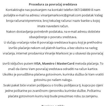
Procedura za povraćaj sredstava
Kontaktirajte nas pozivanjem na kontakt telefon 067/248899 ili nam
pošaljite e-mail na adresu: vinarijamarkovic@gmail.com podatak Vašeg
broja računa/otpremnice, broj tekućeg računa i naziv banke u kojoj
imate navedeni račun.
Nakon dostavljanja potrebnih podataka, na e-mail adresu dobićete
obavješrenje o povratu sredstava.
U slučaju vraćanja robe ili povraćaja sredstava kupcu koji je prethodno
izvršio plaćanje nekom od platnih kartica, a bez obzira na razlog
vraćanja, internet prodavnica Vinarije Markovic je u obavezi da povraćaj
izvrši isključivo putem
VISA, Maestro i MasterCard
metoda plaćanja. To
znači da ćemo Vam povraćaj sredstava odraditi na račun kartice.
Ukoliko je porudžbina plaćena gotovinom, kurirska služba će Vam vratiti
gotovinu po našem nalogu.
Svaki paket biće vraćen pošiljaocu o trošku pošiljaoca tj. kupca po cijeni
jedne poštarine po zvaničnom cjenovniku kurirske službe. Poštarinu
plaćate gotovinom kuriru koji bude preuzimao robu za zamjenu.