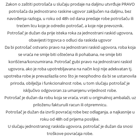
Zakon o zaštiti potrošača u slučaju prodaje na daljinu utvrđuje PRAVO
potrošača da jednostrano raskine ugovor zaključen na daljinu, bez
navođenja razloga, u roku od 48h od dana predaje robe potrošaču ili
trećem licu koje je odredio potrošač, a koje nije prevoznik.
Potrošač je dužan da prije isteka roka za jednostrani raskid ugovora,
obavijesti trgovca o odluci da raskida ugovor
Da bi potrošač ostvario pravo na jednostrani raskid ugovora, roba koja
se vraća ne smije biti oštećena ili pohabana, ne smije biti
korišćena/konzumirana. Potrošač gubi pravo na jednostrani raskid
ugovora, ako je roba upotrebljavana na način koji nije adekvatan tj.
upotreba robe je prevazilazila ono što je neophodno da bi se ustanovila
priroda, obilježja i funkcionalnost robe, u tom slučaju potrošač je
isključivo odgovoran za umanjenu vrijednost robe.
Potrošač je dužan da robu koja se vraća, vrati u originalnoj ambalaži, uz
priloženu fakturuili racun ili otpremnicu.
Potrošač je dužan da izvrši povraćaj robe bez odlaganja, a najkasnije u
roku od 48h od prijema posiljke.
U slučaju jednostranog raskida ugovora, potrošač je dužan da snosi
troškove povraćaja robe.